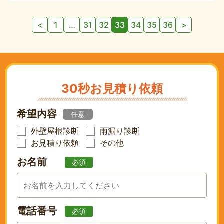
投
<
1
…
31
32
33
34
35
36
>
稿
の
ペ
ー
ジ
30秒お見積り依頼
送
り
希望内容
任意
外壁屋根診断
雨漏り診断
お見積り依頼
その他
お名前
必須
電話番号
必須