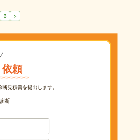
6
>
り依頼
診断見積書を提出します。
診断