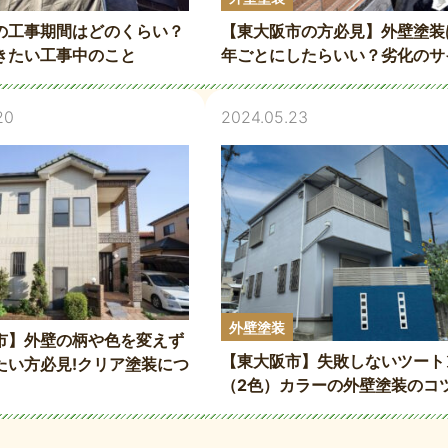
の工事期間はどのくらい？
【東大阪市の方必見】外壁塗装
きたい工事中のこと
年ごとにしたらいい？劣化のサ
と塗り替えのタイミングについ
20
2024.05.23
外壁塗装
市】外壁の柄や色を変えず
【東大阪市】失敗しないツート
たい方必見!クリア塗装につ
（2色）カラーの外壁塗装のコ
ご紹介！