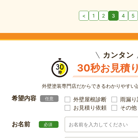
<
1
2
3
4
5
カンタン
30秒お見積
外壁塗装専門店だからできる
わかりやすい
希望内容
任意
外壁屋根診断
雨漏り
お見積り依頼
その他
お名前
必須