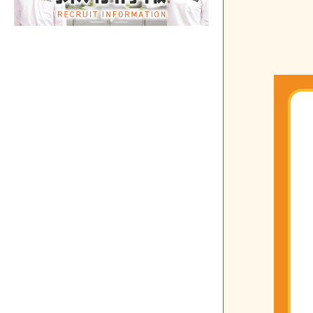
投
稿
の
ペ
ー
ジ
送
り