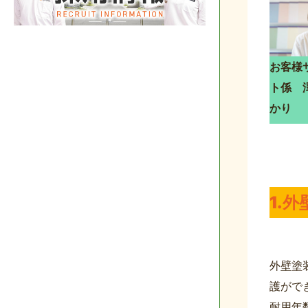
お客様
ト係 
かり
1.
外壁塗
護がで
耐用年