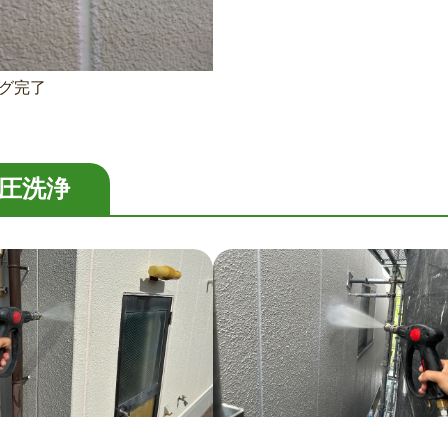
グ完了
圧洗浄