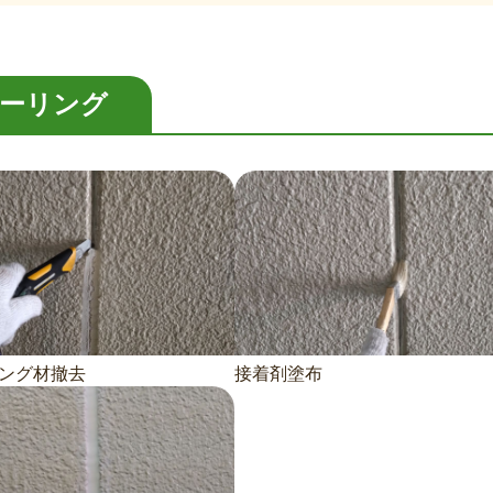
ーリング
ング材撤去
接着剤塗布