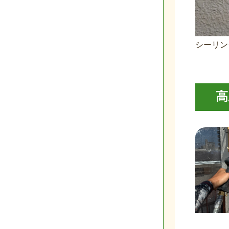
シーリン
高