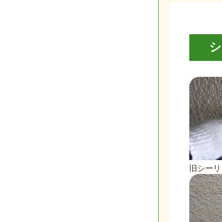
シ
旧シーリ