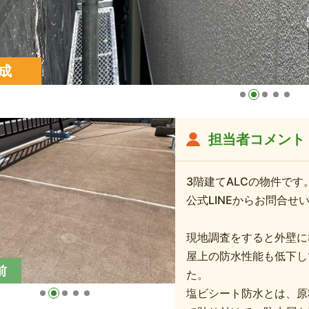
成
担当者コメント
3階建てALCの物件です
公式LINEからお問合せ
現地調査をすると外壁に
屋上の防水性能も低下し
前
た。
塩ビシート防水とは、原