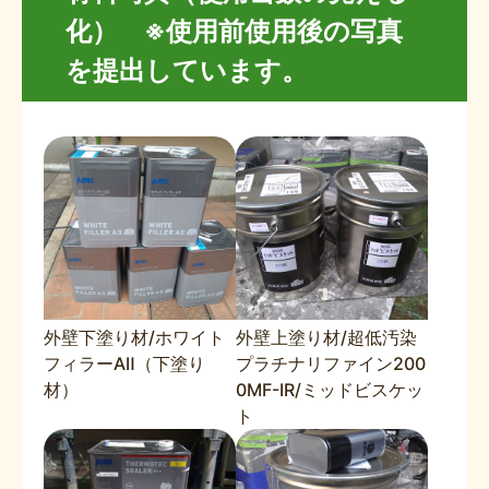
化） ※使用前使用後の写真
を提出しています。
外壁下塗り材/ホワイト
外壁上塗り材/超低汚染
フィラーAⅡ（下塗り
プラチナリファイン200
材）
0MF-IR/ミッドビスケッ
ト