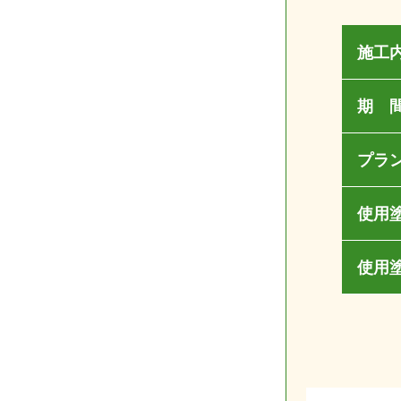
施工
期 
プラ
使用
使用