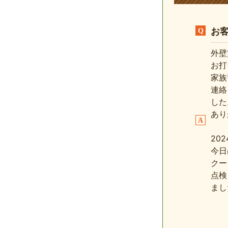
お
外壁
お打
家族
連絡
した
あり
2024
今日
クー
点検
まし