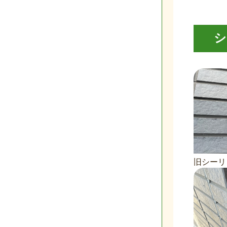
シ
旧シーリ