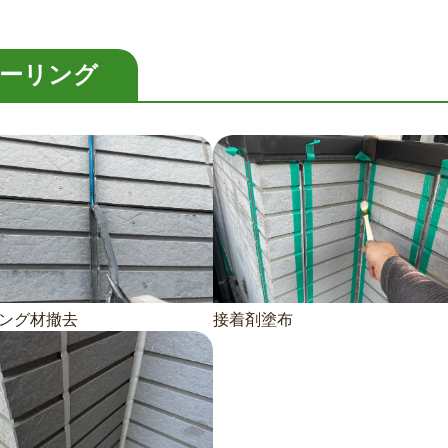
ーリング
ング材撤去
接着剤塗布