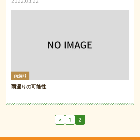
2022.03.22
雨漏り
雨漏りの可能性
投
<
1
2
稿
の