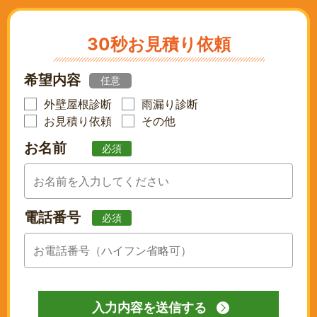
ペ
ー
ジ
30秒お見積り依頼
送
り
希望内容
任意
外壁屋根診断
雨漏り診断
お見積り依頼
その他
お名前
必須
電話番号
必須